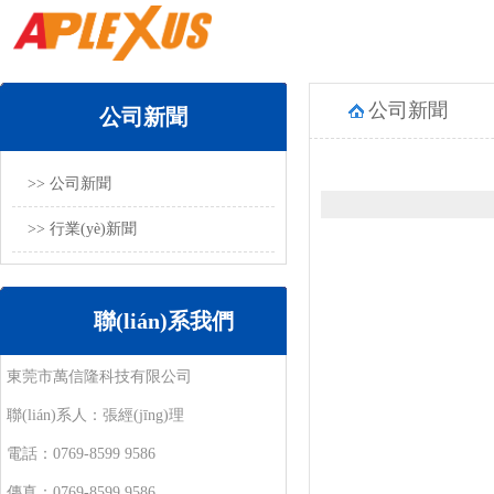
公司新聞
公司新聞
>> 公司新聞
>> 行業(yè)新聞
聯(lián)系我們
東莞市萬信隆科技有限公司
聯(lián)系人：張經(jīng)理
電話：0769-8599 9586
傳真：0769-8599 9586