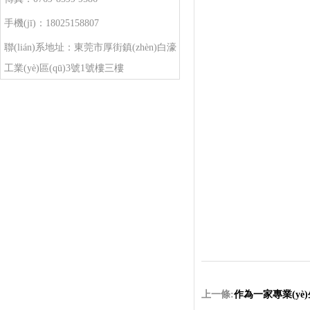
手機(jī)：18025158807
聯(lián)系地址：東莞市厚街鎮(zhèn)白濠
工業(yè)區(qū)3號1號樓三樓
上一條:
作為一家專業(yè)