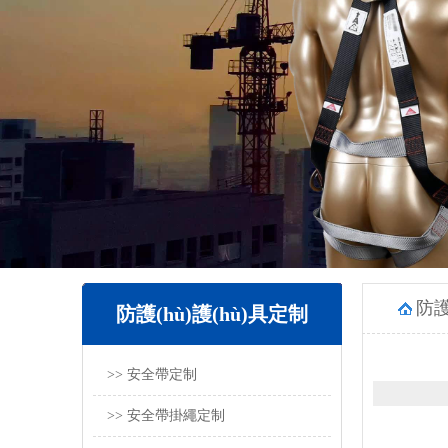
防護
防護(hù)護(hù)具定制
>> 安全帶定制
>> 安全帶掛繩定制