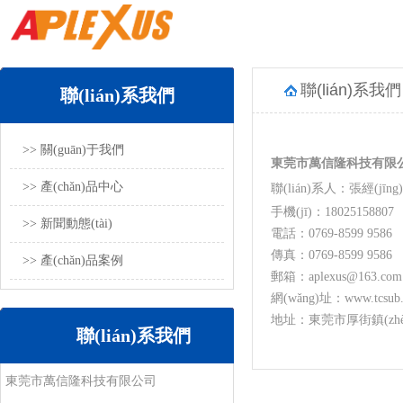
聯(lián)系我們
聯(lián)系我們
>> 關(guān)于我們
東莞市萬信隆科技有限
>> 產(chǎn)品中心
聯(lián)系人：張經(jīng
手機(jī)：18025158807
>> 新聞動態(tài)
電話：0769-8599 9586
傳真：07
>> 產(chǎn)品案例
郵箱：aplexus@16
網(wǎng)址：www.tcsub.
地址：東莞市厚街鎮(zhèn
聯(lián)系我們
東莞市萬信隆科技有限公司